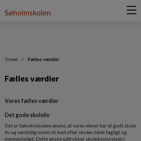
Søholmskolen
G
å
Trivsel
Fælles værdier
t
i
Fælles værdier
l
h
o
v
Vores fælles værdier
e
d
Det gode skoleliv
i
n
Det er Søholmskolens ønske, at vores elever har et godt skole
d
liv og samtidig rustes til livet efter skolen både fagligt og
h
menneskeligt. Dette ønske udtrykker skolebestyrelsen i