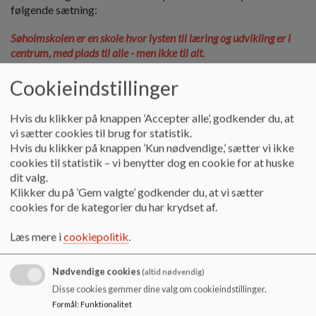
o
følgende sætning:
l
d
Søholmskolen er en skole hvor lysten til læring og udvikling er i
e
centrum, med plads til alle - men ikke til alt.
t
Søholmskolen har overordnet 4 værdier, der tilsammen er en
Cookieindstillinger
rettesnor for god adfærd og et godt læringsmiljø. Når der
skrives Søholmskolen omfatter det både skole og SFO.
Hvis du klikker på knappen ’Accepter alle’, godkender du, at
vi sætter cookies til brug for statistik.
Hvis du klikker på knappen ’Kun nødvendige,’ sætter vi ikke
Fællesskab
cookies til statistik – vi benytter dog en cookie for at huske
dit valg.
Elever og ansatte oplever værdien af at være en del af
Klikker du på ’Gem valgte’ godkender du, at vi sætter
Søholmskolens fællesskab. Alle bidrager positivt til fællesskabet.
cookies for de kategorier du har krydset af.
Læs mere i
cookiepolitik
.
Trivsel
Nødvendige cookies
(altid nødvendig)
Skolen er et godt sted at lege, lære og arbejde. Du har det godt
Disse cookies gemmer dine valg om cookieindstillinger.
mens du lærer noget!
Formål
:
Funktionalitet
Der er gensidig respekt og forståelse for hinanden i handling og