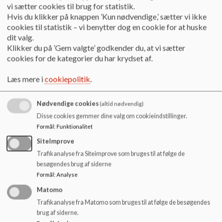
sammenhængende overgang fra dagtilbud til skole. Det giver
o
vi sætter cookies til brug for statistik.
børnene mulighed for at få nye relationer til andre børn inden
l
Hvis du klikker på knappen ’Kun nødvendige,’ sætter vi ikke
skolestart. Skolens og SFO’ens kendskab til børnegruppen
d
cookies til statistik – vi benytter dog en cookie for at huske
forud for skolestart skaber også et godt fundament for
e
dit valg.
klassedannelsen.
t
Klikker du på ’Gem valgte’ godkender du, at vi sætter
cookies for de kategorier du har krydset af.
Målet med tidlig SFO er, at børnene kommer til at opleve en
mere tryg, naturlig og blid overgang mellem daginstitution og
Læs mere i
cookiepolitik
.
skole, og ligger som en del af det tætte samarbejde mellem
dagtilbud og skole om et sammenhængende forløb i barnets
Nødvendige cookies
(altid nødvendig)
liv.
Disse cookies gemmer dine valg om cookieindstillinger.
Det er en stor oplevelse for børnene og forældre at skulle
Formål
:
Funktionalitet
starte skole og skulle forholde sig til de krav, der stilles til
SiteImprove
såvel børn som forældre.
Trafikanalyse fra Siteimprove som bruges til at følge de
besøgendes brug af siderne
I spireperioden vil der primært være fokus på 3 områder:
Formål
:
Analyse
·
Skabe tryghed hos børnene
Matomo
Trafikanalyse fra Matomo som bruges til at følge de besøgendes
·
Skabe kendskab til skolens rutiner
brug af siderne.