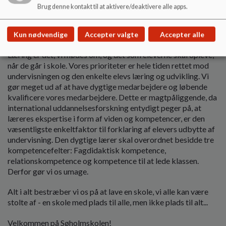
Brug denne kontakt til at aktivere/deaktivere alle apps.
elever benytter SFO, hvilket understøtter kvaliteten i skolens
sociale fællesskaber.
Kun nødvendige
Accepter valgte
Accepter alle
Læring i centrum
Læring er det, vi mødes om, og det som eleverne skal opleve,
når de går i skole. Vores prioriteter er hele tiden rettet mod
undervisningen og den enkelte elevs læring og udvikling. Vi
gør meget ud af at have dygtige medarbejdere og løbende
kvalificere vores medarbejdere. Dette er magtpåliggende, da
international uddannelsesforskning entydigt peger på, at
læreres ekspertise i form af viden og kompetencer, er den
væsentligste enkeltfaktor til forklaring af elevers udbytte af
undervisning. Den dygtige lærer skal overordnet besidde tre
kompetencefelter: Fagdidaktisk kompetence,
relationskompetence og kompetence til at lede klassen.
Derfor gør vi os umage.
Alt i alt bestræber vi os på at lave en skole, vi alle kan være
stolte af - en skole med plads til alle, men ikke plads til alt...
Velkommen på Søholmskolen!