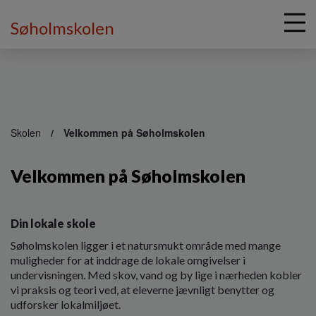
Søholmskolen
G
å
Skolen
Velkommen på Søholmskolen
t
i
Velkommen på Søholmskolen
l
h
o
v
Din lokale skole
e
Søholmskolen ligger i et natursmukt område med mange
d
muligheder for at inddrage de lokale omgivelser i
i
undervisningen. Med skov, vand og by lige i nærheden kobler
n
vi praksis og teori ved, at eleverne jævnligt benytter og
d
udforsker lokalmiljøet.
h