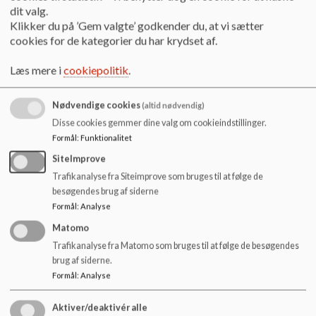
dit valg.
Klikker du på ’Gem valgte’ godkender du, at vi sætter
cookies for de kategorier du har krydset af.
Læs mere i
cookiepolitik
.
En skole med plads
Søholmskolen er enkeltsporet, og har rigtig gode faciliteter
Nødvendige cookies
(altid nødvendig)
både indendørs og udendørs. Den megen plads giver eleverne
Disse cookies gemmer dine valg om cookieindstillinger.
mulighed for fordybelse og samarbejde samt ekstra gode
Formål
:
Funktionalitet
forhold for leg og samvær. Vores lærere og pædagoger er
professionelle og engagerede i elevernes faglige udvikling og
SiteImprove
deres sociale trivsel. Vi har fokus på fællesskabet samtidig
Trafikanalyse fra Siteimprove som bruges til at følge de
med, at vi ser den enkelte elev.
besøgendes brug af siderne
Formål
:
Analyse
SFO Søhesten
Matomo
I vores SFO kan eleverne drage fordel af den megen plads,
Trafikanalyse fra Matomo som bruges til at følge de besøgendes
fantasifulde medarbejdere og et godt samarbejde mellem
brug af siderne.
pædagoger og lærere. Vores pædagoger kender eleverne
Formål
:
Analyse
både i undervisningssituationer og i den frie leg, og
de fungerer derfor som gennemgående figurer for eleverne -
Aktiver/deaktivér alle
og gode sparringspartnere for forældrene. Flertallet af vores