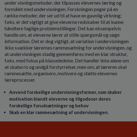
under­ visningsmetoder, der tilpasses elevernes læring og
formålet med undervisningen. Forskningen peger på en
række metoder, der ser ud til at have en gavnlig virkning;
f.eks. er det vigtigt at give eleverne redskaber til at kunne
håndtere faglige problemstillinger. Det kan eksempelvis
handle om, at eleverne lærer at stille spørgsmål og søge
information. Det er dog vigtigt, at variation i undervisningen
ikke svækker lærer­nes rammesætning for undervisnin­gen, og
at undervisningen stadig gennemføres med en klar struktur,
f.eks. med fokus på klasseledelse. Det handler ikke alene om
at skabe ro og undgå forstyrrelser, men om, at læreren skal
rammesætte, organi­sere, motivere og støtte elevernes
læreprocesser.
Anvend forskellige under­visningsformer, som skaber
motivation blandt eleverne og tilgodeser deres
forskellige forudsætninger og behov
Skab en klar rammesætning af undervisningen.