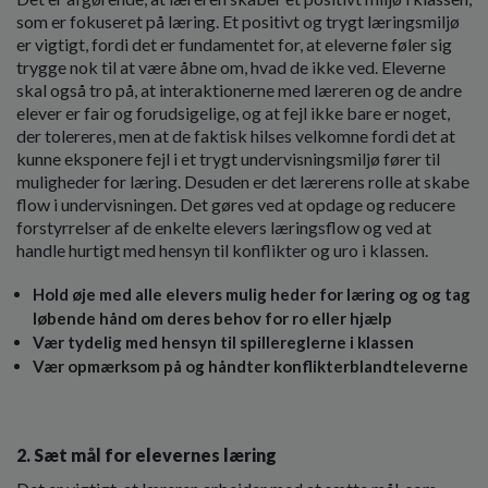
o
som er fokuseret på læring. Et positivt og trygt læringsmiljø
l
er vigtigt, fordi det er fundamentet for, at eleverne føler sig
d
trygge nok til at være åbne om, hvad de ikke ved. Eleverne
e
skal også tro på, at inter­aktionerne med læreren og de andre
t
elever er fair og forudsigelige, og at fejl ikke bare er noget,
der tolereres, men at de faktisk hilses velkomne fordi det at
kunne eksponere fejl i et trygt undervisningsmiljø fører til
muligheder for læring. Desuden er det lærerens rolle at skabe
flow i undervisningen. Det gøres ved at opdage og reducere
forstyrrelser af de enkelte elevers læringsflow og ved at
handle hurtigt med hensyn til konflikter og uro i klassen.
Hold øje med alle elevers mulig­ heder for læring og og tag
løbende hånd om deres behov for ro eller hjælp
Vær tydelig med hensyn til spillereglerne i klassen
Vær opmærksom på og håndter konflikterblandteleverne
2. Sæt mål for elevernes læring