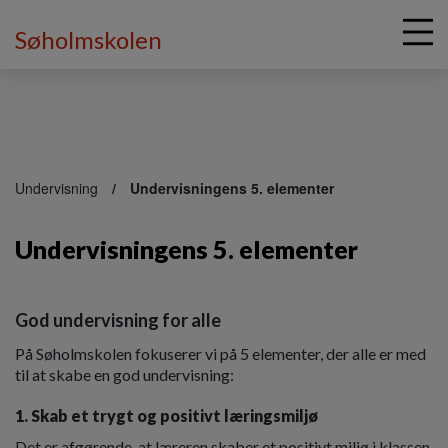
Søholmskolen
G
å
Undervisning
Undervisningens 5. elementer
t
i
Undervisningens 5. elementer
l
h
o
v
God undervisning for alle
e
d
På Søholmskolen fokuserer vi på 5 elementer, der alle er med
i
til at skabe en god undervisning:
n
d
1. Skab et trygt og positivt læringsmiljø
h
Det er afgørende, at læreren ska­ber et positivt miljø i klassen,