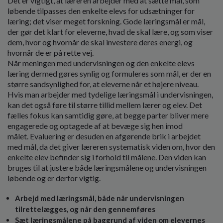
Det er vigtigt, at læreren arbejder med at sætte mål, som
løbende tilpasses den enkelte elevs for­ udsætninger for
læring; det viser meget forskning. Gode læringsmål er mål,
der gør det klart for eleverne, hvad de skal lære, og som viser
dem, hvor og hvornår de skal invest­ere deres energi, og
hvornår de er på rette vej.
Når meningen med undervisnin­gen og den enkelte elevs
læring dermed gøres synlig og formuleres som mål, er der en
større sandsynlighed for, at eleverne når et højere niveau.
Hvis man arbejder med tydelige læringsmål i undervis­ningen,
kan det også føre til større tillid mellem lærer og elev. Det
fælles fokus kan sam­tidig gøre, at begge parter bliver mere
engagerede og optagede af at bevæge sig hen imod
målet. Evaluering er desuden en afgø­rende brik i arbejdet
med mål, da det giver læreren systematisk viden om, hvor den
enkelte elev befinder sig i forhold til målene. Den viden kan
bruges til at justere både læringsmålene og undervisningen
løbende og er derfor vigtig.
Arbejd med læringsmål, både når undervisningen
tilrettelæg­ges, og når den gennemføres
Sæt læringsmålene på baggrund af viden om elevernes