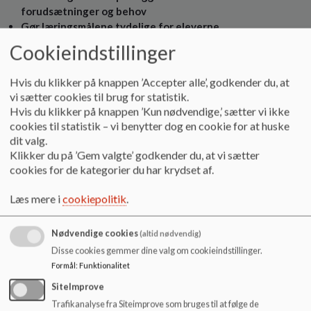
forudsæt­ninger og behov
Gør læringsmålene tydelige for eleverne
Sikr, at målene løbende tilpasses elevernes
Cookieindstillinger
forudsætninger og læring
Hvis du klikker på knappen ’Accepter alle’, godkender du, at
vi sætter cookies til brug for statistik.
Hvis du klikker på knappen ’Kun nødvendige,’ sætter vi ikke
3. Skab muligheder for feedback i undervisningen
cookies til statistik – vi benytter dog en cookie for at huske
Evaluering og feedback er afgørende i undervisningen for at
dit valg.
give lærer og elever den rette viden om elevernes udbytte af
Klikker du på ’Gem valgte’ godkender du, at vi sætter
undervisningen. Feedback kan være både feed­back til
cookies for de kategorier du har krydset af.
læreren om elevens læring OG feedback til eleven om
lærerens vurdering af hans progression og læring. Det er
Læs mere i
cookiepolitik
.
vigtigt, at feedbacken bygger på en forståelse af, både hvor
eleven er, og hvor eleven skal hen. Feedbacken gives i forhold
Nødvendige cookies
(altid nødvendig)
til elevens udgangspunkt og de mål, der er sat. Feedback fra
eleverne til læreren er væsentlig, fordi elever modtager og
Disse cookies gemmer dine valg om cookieindstillinger.
oplever undervisning forskelligt. Viden fra eleverne kan give
Formål
:
Funktionalitet
lære­ren vigtige input til at differentiere undervisningen.
SiteImprove
Læreren kan opnå viden om eleverne ved at være
Trafikanalyse fra Siteimprove som bruges til at følge de
opmærksom på, hvad eleverne gør, siger, skriver eller