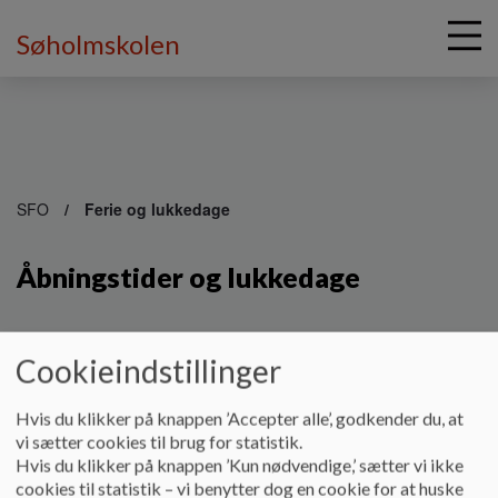
Søholmskolen
G
å
SFO
Ferie og lukkedage
t
i
Åbningstider og lukkedage
l
h
o
v
Åbningstid
Cookieindstillinger
e
d
Mandag
Tirsdag
Onsdag
Torsdag
i
Hvis du klikker på knappen ’Accepter alle’, godkender du, at
n
6.30 – 17.00
6.30 – 17.00
6.30 – 17.00
6.30 – 17.00
vi sætter cookies til brug for statistik.
d
Hvis du klikker på knappen ’Kun nødvendige,’ sætter vi ikke
h
cookies til statistik – vi benytter dog en cookie for at huske