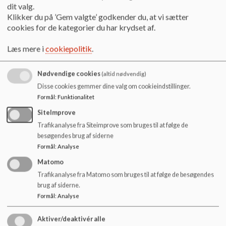
o
dit valg.
Ferie og lukkedage
l
Klikker du på ’Gem valgte’ godkender du, at vi sætter
d
cookies for de kategorier du har krydset af.
SFO'en holder lukket på normale helligdage samt følgende
e
dage:
t
Læs mere i
cookiepolitik
.
Julen - den 24. december til og med den 31. december.
De tre dage før Skærtorsdag i påsken
Nødvendige cookies
(altid nødvendig)
Dagen efter Kr. Himmelfartsdag
Disse cookies gemmer dine valg om cookieindstillinger.
Grundlovsdag (5. juni)
Formål
:
Funktionalitet
SiteImprove
Hvis du har brug for at få dit barn passet på lukkedagene,
skal du kontakte afdelingslederen. Kommunen etablerer
Trafikanalyse fra Siteimprove som bruges til at følge de
nødpasning, dog ikke på dagene d. 5. juni (Grundlovsdag) og
besøgendes brug af siderne
d. 24. december (Juleaftensdag).
Formål
:
Analyse
Matomo
Afdelingsleder
Trafikanalyse fra Matomo som bruges til at følge de besøgendes
Ann Sabroe
brug af siderne.
E-mail:
as7@ringsted.dk
Formål
:
Analyse
Tlf.: 57 62 73 41
Mob.: 20 18 97 58
Aktiver/deaktivér alle