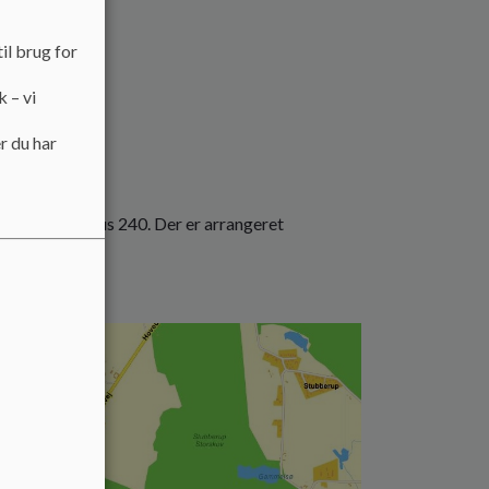
il brug for
k – vi
r du har
ingsted med bus 240. Der er arrangeret
kontakt skolen.
ed.