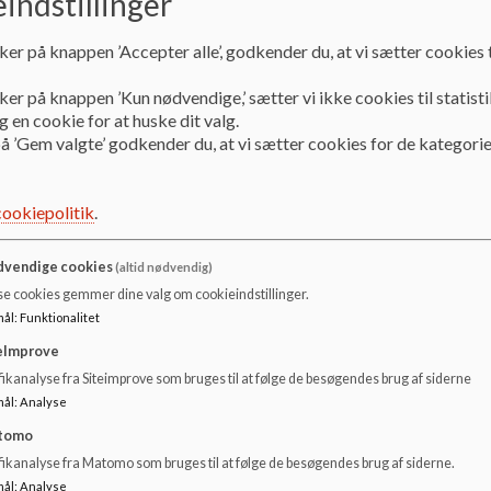
indstillinger
Adressen er:
Søholmskolen
ker på knappen ’Accepter alle’, godkender du, at vi sætter cookies t
Skjoldenæsvej 70
4174 Jystrup
ker på knappen ’Kun nødvendige,’ sætter vi ikke cookies til statisti
 en cookie for at huske dit valg.
Find vej via Google Maps
å ’Gem valgte’ godkender du, at vi sætter cookies for de kategorie
Busser:
cookiepolitik
.
Bus 240: Der er direkte busforbindelser fra Roskilde og R
afhentning i privat bus fra kirken til skolen hver morgen - 
vendige cookies
(altid nødvendig)
Desuden kører bus 467 og 468 mellem Jystrup og Vigerst
se cookies gemmer dine valg om cookieindstillinger.
mål
:
Funktionalitet
eImprove
ikanalyse fra Siteimprove som bruges til at følge de besøgendes brug af siderne
mål
:
Analyse
tomo
fikanalyse fra Matomo som bruges til at følge de besøgendes brug af siderne.
mål
:
Analyse