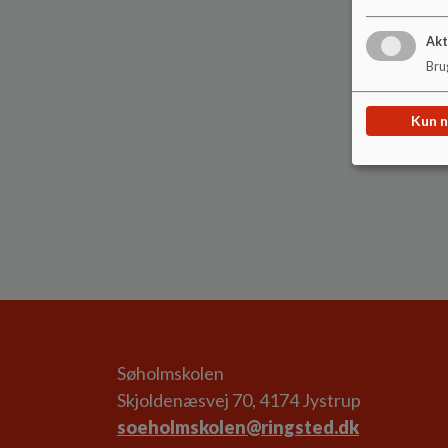
Akt
Brug
Kun 
Søholmskolen
Skjoldenæsvej 70, 4174 Jystrup
soeholmskolen@ringsted.dk