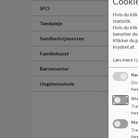
Cookie
SFO
Hvis du klik
statistik.
Tandpleje
Hvis du klik
benytter dog
Sundhedstjenesten
Klikker du p
krydset af.
Familiehuset
Læs mere i
Børnecenter
Nød
Dis
Ungdomsskole
For
Sit
Traf
For
Ma
Tra
For