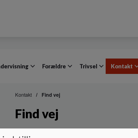
dervisning
Forældre
Trivsel
Kontakt
Kontakt
Find vej
Find vej
Find vej til Søholmskolen