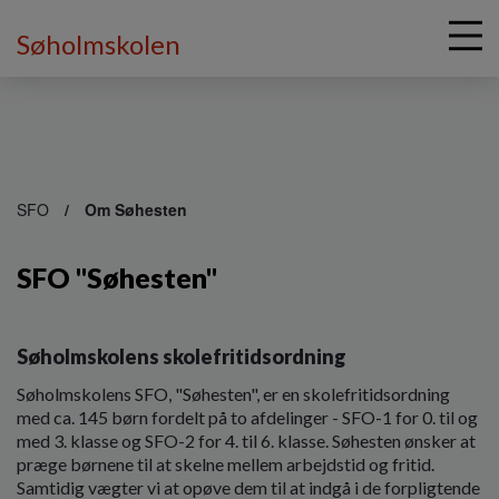
Søholmskolen
G
å
SFO
Om Søhesten
t
i
SFO "Søhesten"
l
h
o
v
Søholmskolens skolefritidsordning
e
d
Søholmskolens SFO, "Søhesten", er en skolefritidsordning
i
med ca. 145 børn fordelt på to afdelinger - SFO-1 for 0. til og
n
med 3. klasse og SFO-2 for 4. til 6. klasse.
Søhesten ønsker at
d
præge børnene til at skelne mellem arbejdstid og fritid.
h
Samtidig vægter vi at opøve dem til at indgå i de forpligtende