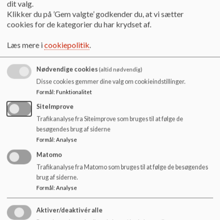
At barnet gennem sansemæssige oplevelser udvikler legelyst
dit valg.
og læringslyst med henblik på at blive klogere på verden,
Klikker du på ’Gem valgte’ godkender du, at vi sætter
livet, sig selv og andre mennesker.
cookies for de kategorier du har krydset af.
At børnene støttes og udvikles i deres evne til at
Læs mere i
cookiepolitik
.
kommunikere på et aldersvarende niveau, både verbalt og
non verbalt.
At der skabes en pædagogisk hverdag med vægt på
Nødvendige cookies
(altid nødvendig)
fordybelse og nærvær.
Disse cookies gemmer dine valg om cookieindstillinger.
At bevægelse og spontanitet er en integreret del af
Formål
:
Funktionalitet
hverdagen.
SiteImprove
At børn, personale og forældre udviser respekt for
Trafikanalyse fra Siteimprove som bruges til at følge de
hinandens forskelligheder, således at grundlaget for
besøgendes brug af siderne
samarbejdet i hverdagen er tolerance og forståelse.
Formål
:
Analyse
Matomo
Trafikanalyse fra Matomo som bruges til at følge de besøgendes
Målsætning
brug af siderne.
I SFO'en er vores overordnede mål at sætte rammer for
Formål
:
Analyse
aktiviteter, der udvikler børnenes trivsel og sociale relationer.
Det skal være sjovt, udfordrende og lærerigt at gå i SFO.
Aktiver/deaktivér alle
Dette gør vi ved at tilbyde børnene oplevelser og aktiviteter,